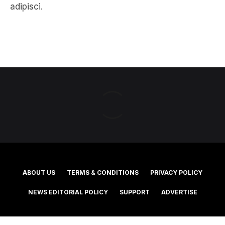
adipisci.
ABOUT US
TERMS & CONDITIONS
PRIVACY POLICY
NEWS EDITORIAL POLICY
SUPPORT
ADVERTISE
©2025 Southern Cross Media Group Limited