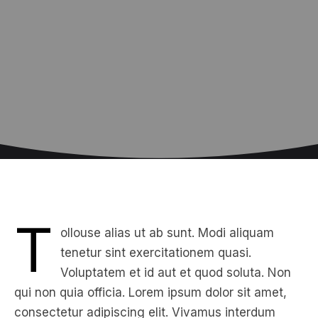
T
ollouse alias ut ab sunt. Modi aliquam
tenetur sint exercitationem quasi.
Voluptatem et id aut et quod soluta. Non
qui non quia officia. Lorem ipsum dolor sit amet,
consectetur adipiscing elit. Vivamus interdum
consectetur velit, eu ultricies mi sagittis a. Eaque
natus incidunt neque iusto. Aut optio accusantium