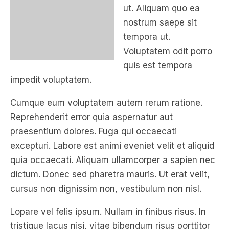
tempora ut.
Voluptatem odit porro
quis est tempora
impedit voluptatem.
Cumque eum voluptatem autem rerum ratione.
Reprehenderit error quia aspernatur aut
praesentium dolores. Fuga qui occaecati
excepturi. Labore est animi eveniet velit et aliquid
quia occaecati. Aliquam ullamcorper a sapien nec
dictum. Donec sed pharetra mauris. Ut erat velit,
cursus non dignissim non, vestibulum non nisl.
Lopare vel felis ipsum. Nullam in finibus risus. In
tristique lacus nisi, vitae bibendum risus porttitor
ac. Cras ultricies luctus mi in posuere. Etiam
volutpat vulputate mi, sit amet fringilla magna