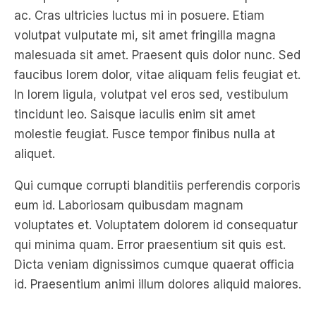
malesuada sit amet. Praesent quis dolor nunc. Sed
faucibus lorem dolor, vitae aliquam felis feugiat et.
In lorem ligula, volutpat vel eros sed, vestibulum
tincidunt leo. Saisque iaculis enim sit amet
molestie feugiat. Fusce tempor finibus nulla at
aliquet.
Qui cumque corrupti blanditiis perferendis corporis
eum id. Laboriosam quibusdam magnam
voluptates et. Voluptatem dolorem id consequatur
qui minima quam. Error praesentium sit quis est.
Dicta veniam dignissimos cumque quaerat officia
id. Praesentium animi illum dolores aliquid maiores.
Curabitur in efficitur est, nec laoreet leo. Class
aptent taciti sociosqu ad litora torquent per
conubia nostra, per inceptos himenaeos. Nullam